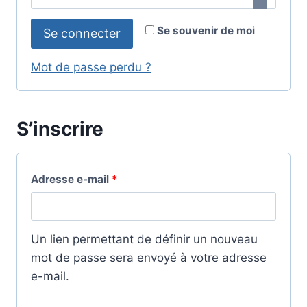
g
l
a
Se souvenir de moi
Se connecter
i
t
g
Mot de passe perdu ?
o
a
i
t
S’inscrire
r
o
e
i
O
Adresse e-mail
*
r
b
e
l
Un lien permettant de définir un nouveau
i
mot de passe sera envoyé à votre adresse
e-mail.
g
a