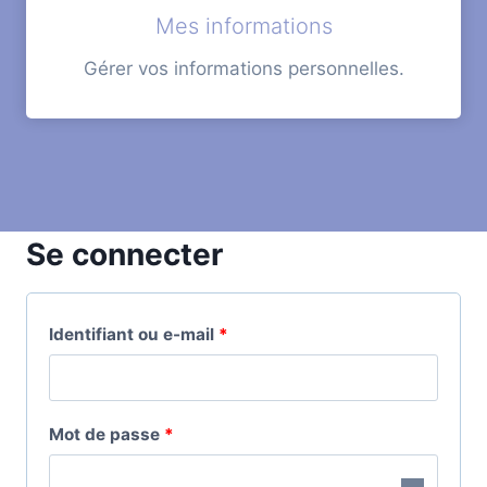
Mes informations
Gérer vos informations personnelles.
Se connecter
O
Identifiant ou e-mail
*
b
l
O
Mot de passe
*
i
b