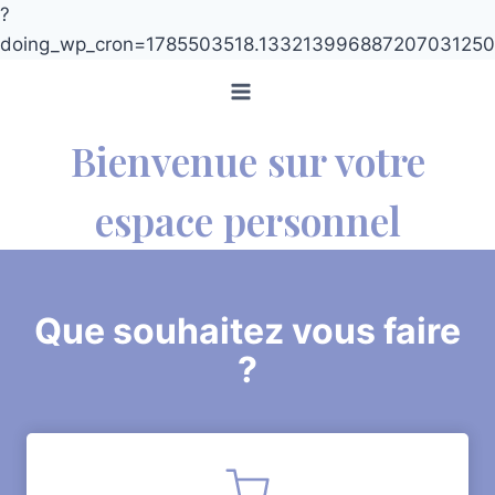
?
doing_wp_cron=1785503518.13321399688720703125
Aller
au
contenu
Bienvenue sur votre
espace personnel
Que souhaitez vous faire
?